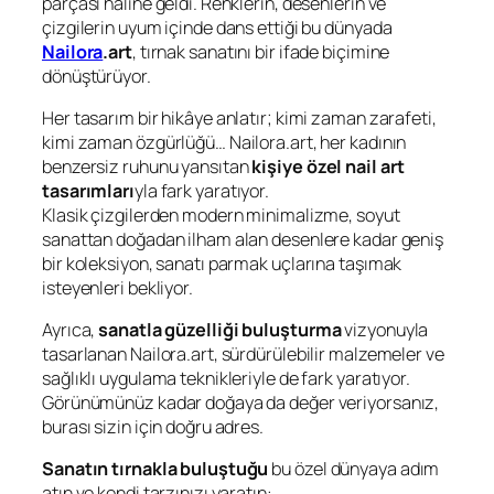
parçası haline geldi. Renklerin, desenlerin ve
çizgilerin uyum içinde dans ettiği bu dünyada
Nailora
.art
, tırnak sanatını bir ifade biçimine
dönüştürüyor.
Her tasarım bir hikâye anlatır; kimi zaman zarafeti,
kimi zaman özgürlüğü… Nailora.art, her kadının
benzersiz ruhunu yansıtan
kişiye özel nail art
tasarımları
yla fark yaratıyor.
Klasik çizgilerden modern minimalizme, soyut
sanattan doğadan ilham alan desenlere kadar geniş
bir koleksiyon, sanatı parmak uçlarına taşımak
isteyenleri bekliyor.
Ayrıca,
sanatla güzelliği buluşturma
vizyonuyla
tasarlanan Nailora.art, sürdürülebilir malzemeler ve
sağlıklı uygulama teknikleriyle de fark yaratıyor.
Görünümünüz kadar doğaya da değer veriyorsanız,
burası sizin için doğru adres.
Sanatın tırnakla buluştuğu
bu özel dünyaya adım
atın ve kendi tarzınızı yaratın: