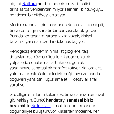
biçimi.
Nailora
.art
, bu ifadenin en zarif halini
tırnaklarda yeniden tanımlıyor. Her renk bir duyguyu,
her desen bir hikâyeyi anlatıyor.
Modern kadınlar için tasarlanan Nailora.art konsepti,
tırnak estetiğini sanatın bir parçası olarak görüyor.
Burada her tasarım, sıradanlıktan uzak, kişisel
tarzınızı yansıtan özel bir dokunuş taşıyor.
Renk geçişlerinden minimalist çizgilere, taş
detaylarından özgün figürlere kadar geniş bir
yelpazede sunulan nail art fikirleri, günlük
yaşamınıza sanatsal bir zarafet katıyor. Nailora.art,
yalnızca tırnak süslemeleriyle değil; aynı zamanda
özgüveni yansıtan küçük ama etkili detaylarla fark
yaratıyor.
Güzelliğin sınırlarını kaldırın ve tırnaklarınıza bir tuval
gibi yaklaşın. Çünkü
her detay, sanatsal bir iz
bırakabilir.
Nailora.art
, tırnak tasarımını sanatın
özgün diliyle buluşturuyor. Klasikten moderne, her